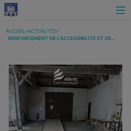
Contenu
Menu
Recherche
Pied de page
ACCUEIL
>
ACTUALITÉS
>
RENFORCEMENT DE L'ACCESSIBILITÉ ET DE...