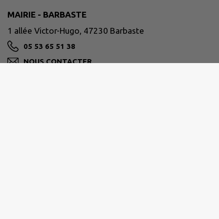
MAIRIE - BARBASTE
1 allée Victor-Hugo, 47230 Barbaste
05 53 65 51 38
NOUS CONTACTER
M'Y RENDRE
www.barbaste.fr/
ALBRET COMMUNAUTÉ
05.53.97.55.97