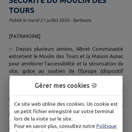
SÉCURITÉ DU MOULIN DES
TOURS
Publié le mardi 21 juillet 2026 - Barbaste
[PATRIMOINE]
✨ Depuis plusieurs années, Albret Communauté
entretient le Moulin des Tours et la Maison Aunac
pour améliorer l'accessibilité et la sécurisation du
site, grâce au soutien de l’Europe (dispositif
FEADER 2021/2027).
Gérer mes cookies 🍪
👀 Ces travaux bénéficient aux visiteurs qui
peuvent régulièrement profiter de nouvelles
Ce site web utilise des cookies. Un cookie est
expériences de visite, comme l’accès à la
un petit fichier enregistré sur votre terminal
plateforme supérieure, mais permettent
lors de la visite sur le site.
également d’entretenir ce patrimoine
Pour en savoir plus, consultez notre
Politique
remarquable pour notre territoire.