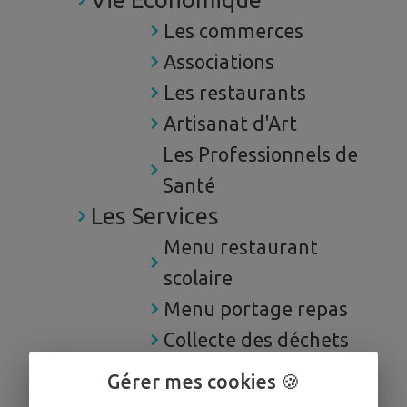
Les commerces
Associations
Les restaurants
Artisanat d'Art
Les Professionnels de
Santé
Les Services
Menu restaurant
scolaire
Menu portage repas
Collecte des déchets
A votre service
Gérer mes cookies 🍪
Boîte à idées