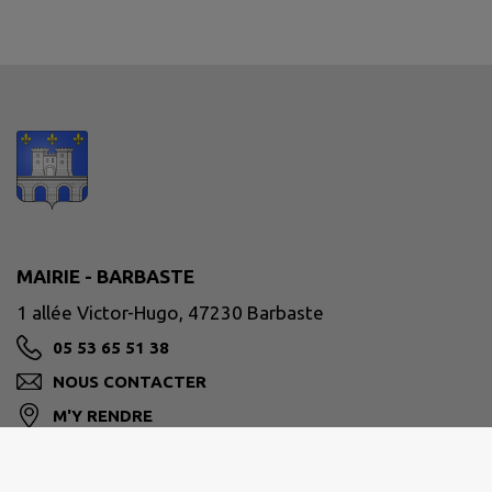
MAIRIE - BARBASTE
1 allée Victor-Hugo, 47230 Barbaste
05 53 65 51 38
NOUS CONTACTER
M'Y RENDRE
www.barbaste.fr/