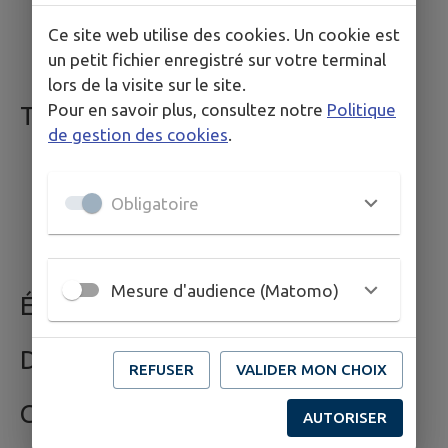
Sondages
Ce site web utilise des cookies. Un cookie est
Bulletin municipal
un petit fichier enregistré sur votre terminal
lors de la visite sur le site.
Pour en savoir plus, consultez notre
Politique
TOURISME - SPORT - LOISIRS
de gestion des cookies
.
Hébergements
Office du Tourisme
Obligatoire
Sport et Loisirs
Culture
Mesure d'audience (Matomo)
ÉVÉNEMENTS
DÉCOUVRIR
REFUSER
VALIDER MON CHOIX
CONTACT
AUTORISER