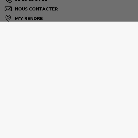
NOUS CONTACTER
M'Y RENDRE
www.barbaste.fr/
ALBRET COMMUNAUTÉ
05.53.97.55.97
contact@albretcommunaute.fr
www.albretcommunaute.fr/