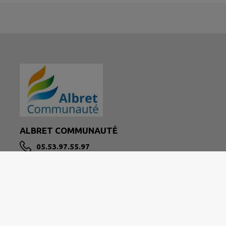
ALBRET COMMUNAUTÉ
05.53.97.55.97
contact@albretcommunaute.fr
www.albretcommunaute.fr/