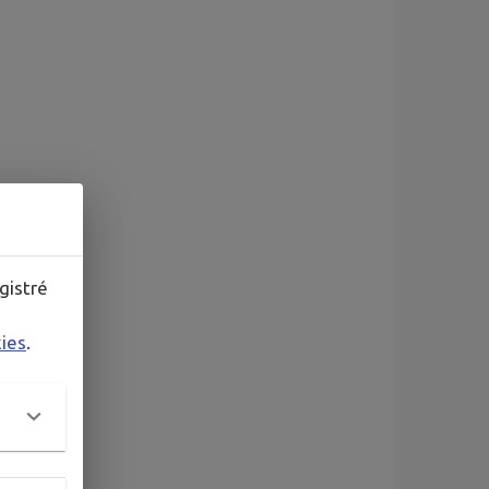
gistré
kies
.