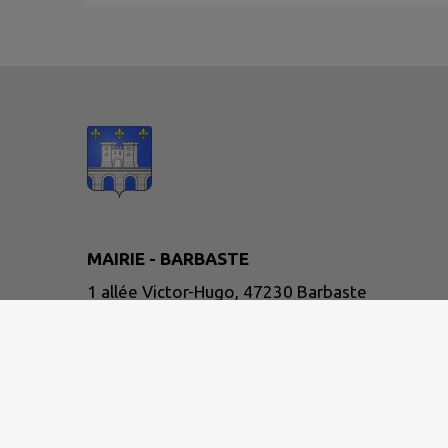
MAIRIE - BARBASTE
1 allée Victor-Hugo, 47230 Barbaste
05 53 65 51 38
NOUS CONTACTER
M'Y RENDRE
www.barbaste.fr/